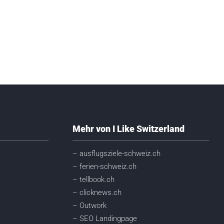
Mehr von I Like Switzerland
– ausflugsziele-schweiz.ch
– ferien-schweiz.ch
– tellbook.ch
– clicknews.ch
– Outwork
– SEO Landingpage