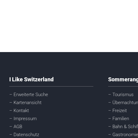
I Like Switzerland
Sommerang
– Erweiterte Suche
– Tourismus
– Kartenansicht
– Übernachtu
– Kontakt
– Freizeit
– Impressum
– Familien
– AGB
– Bahn & Schif
– Datenschutz
– Gastronomi