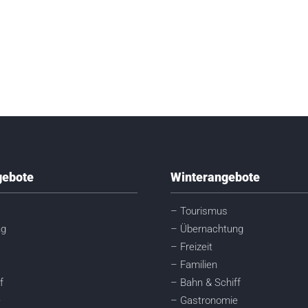
ebote
Winterangebote
– Tourismus
ng
– Übernachtung
– Freizeit
– Familien
f
– Bahn & Schiff
e
– Gastronomie