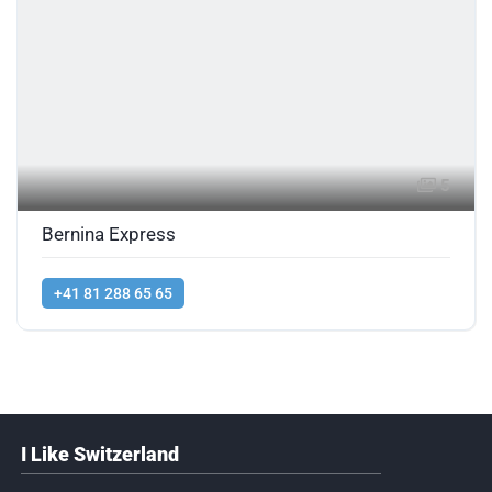
5
Bernina Express
+41 81 288 65 65
I Like Switzerland