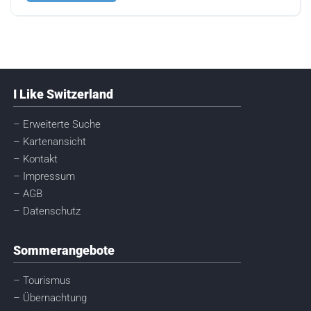
I Like Switzerland
– Erweiterte Suche
– Kartenansicht
– Kontakt
– Impressum
– AGB
– Datenschutz
Sommerangebote
– Tourismus
– Übernachtung