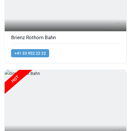
12
Brienz Rothorn Bahn
+41 33 952 22 22
HOT
4