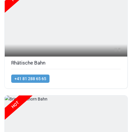
5
Rhätische Bahn
+41 81 288 65 65
HOT