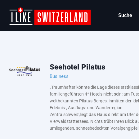
Suche
Seehotel Pilatus
Business
„Traumhafter könnte die Lage dieses erstklass
familiengeführten 4* Hotels nicht sein: am Fus
weltbekannten Pilatus Berges, inmitten der idy
Erlebnis-, Ausflugs- und Wanderregion
Zentralschweiz,liegt das Haus direkt am Ufer d
Vierwaldstättersees. Nichts trübt Ihren Blick au
umliegenden, schneebedeckten Voralpengipfel.