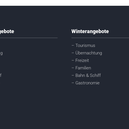
ebote
Winterangebote
– Tourismus
ng
– Übernachtung
– Freizeit
– Familien
f
– Bahn & Schiff
e
– Gastronomie