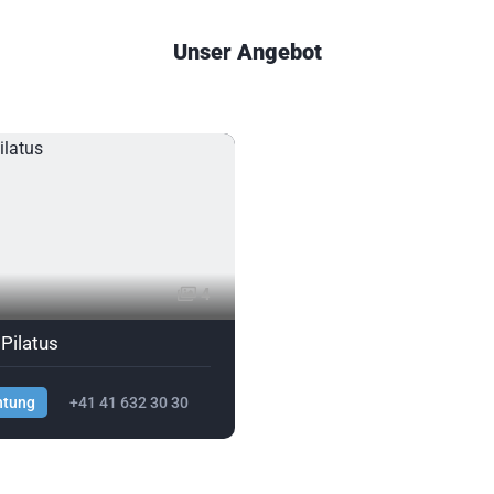
Unser Angebot
4
Pilatus
htung
+41 41 632 30 30