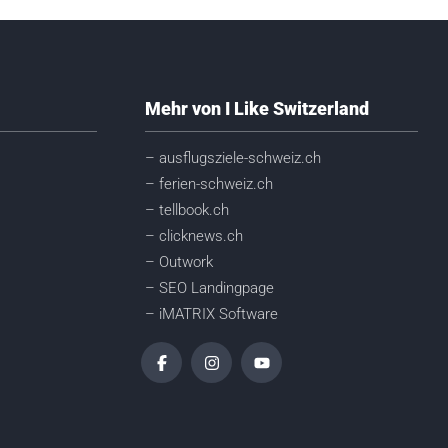
Mehr von I Like Switzerland
– ausflugsziele-schweiz.ch
– ferien-schweiz.ch
– tellbook.ch
– clicknews.ch
– Outwork
– SEO Landingpage
– iMATRIX Software