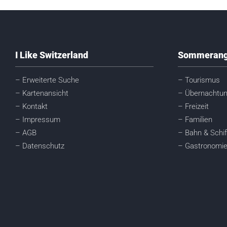
I Like Switzerland
Sommerang
– Erweiterte Suche
– Tourismus
– Kartenansicht
– Übernachtu
– Kontakt
– Freizeit
– Impressum
– Familien
– AGB
– Bahn & Schif
– Datenschutz
– Gastronomi