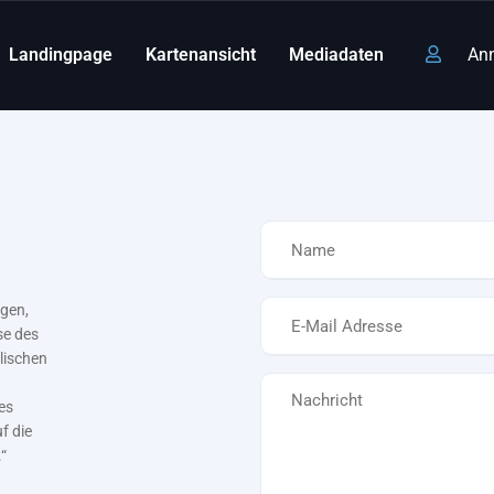
Landingpage
Kartenansicht
Mediadaten
An
Name
*
E-
igen,
se des
Mail
llischen
*
Nachricht
es
f die
“