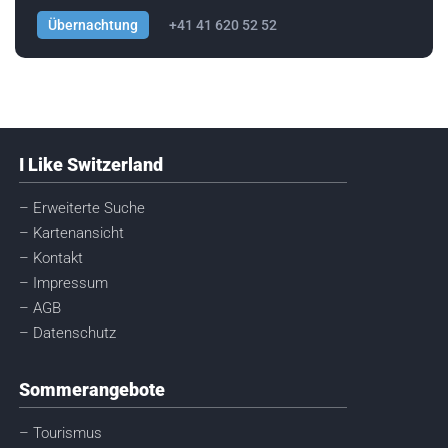
Übernachtung
+41 41 620 52 52
I Like Switzerland
– Erweiterte Suche
– Kartenansicht
– Kontakt
– Impressum
– AGB
– Datenschutz
Sommerangebote
– Tourismus