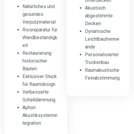
Unterdecken
Natürliches und
Akustisch
gesundes
abgestimmte
Verputzmaterial
Decken
Rissreparatur für
Dynamische
Wandbeständigk
Leichtbautrennw
eit
ände
Restaurierung
Personalisierter
historischer
Trockenbau
Bauten
Raumakustische
Exklusiver Stuck
Feinabstimmung
für Raumdesign
Verbesserte
Schalldämmung
Aphon
Akustiksystemin
tegration