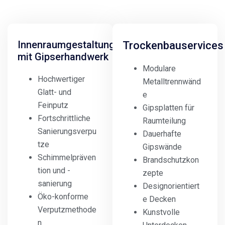
Innenraumgestaltung
Trockenbauservices
mit Gipserhandwerk
Modulare
Hochwertiger
Metalltrennwänd
Glatt- und
e
Feinputz
Gipsplatten für
Fortschrittliche
Raumteilung
Sanierungsverpu
Dauerhafte
tze
Gipswände
Schimmelpräven
Brandschutzkon
tion und -
zepte
sanierung
Designorientiert
Öko-konforme
e Decken
Verputzmethode
Kunstvolle
n