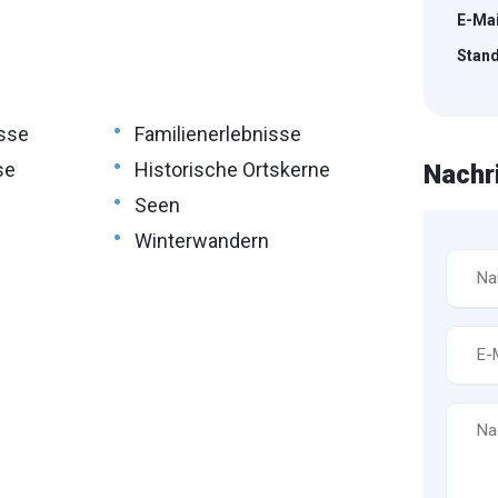
E-Mai
Stand
•
sse
Familienerlebnisse
•
se
Historische Ortskerne
Nachr
•
Seen
•
Winterwandern
Name
*
E-
Mail
*
Nachr