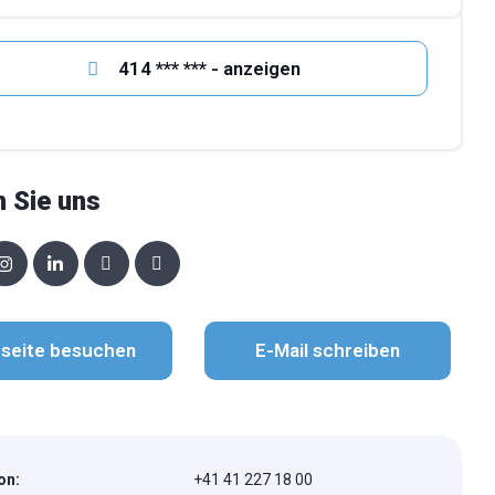
414 *** *** - anzeigen
n Sie uns
seite besuchen
E-Mail schreiben
on:
+41 41 227 18 00