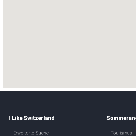
I Like Switzerland
Sommeran
– Erweiterte Suche
– Tourismus