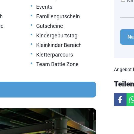
Ich
•
Events
•
ch
Familiengutschein
•
se
Gutscheine
CAPT
•
Kindergeburtstag
•
Kleinkinder Bereich
•
Kletterparcours
•
Team Battle Zone
Angebot 
Teile