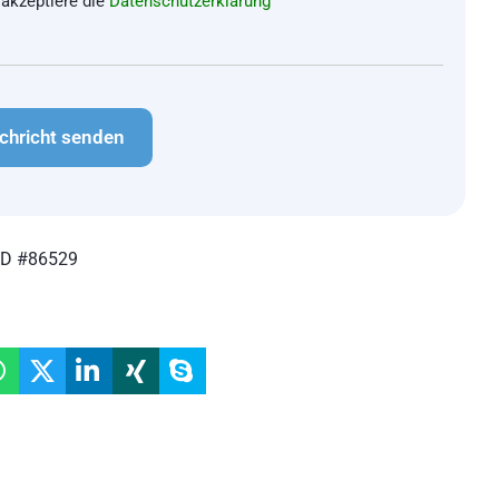
 akzeptiere die
Datenschutzerklärung
CHA
ID #86529
n