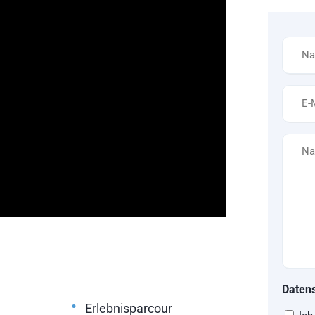
Name
*
E-
Mail
*
Nachri
Daten
•
Erlebnisparcour