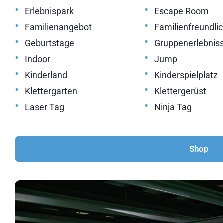
•
•
Erlebnispark
Escape Room
•
•
Familienangebot
Familienfreundli
•
•
Geburtstage
Gruppenerlebnis
•
•
Indoor
Jump
•
•
Kinderland
Kinderspielplatz
•
•
Klettergarten
Klettergerüst
•
•
Laser Tag
Ninja Tag
Shop