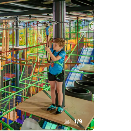
1
/
9