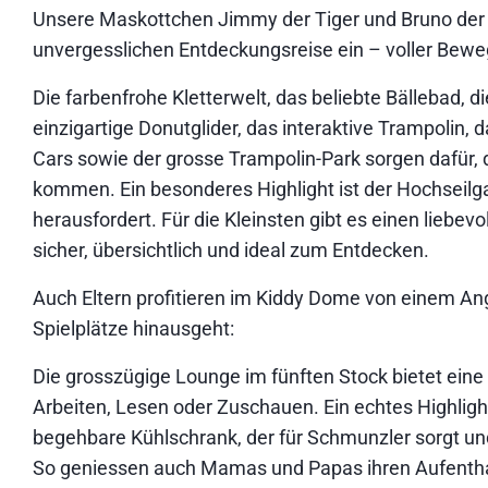
Unsere Maskottchen Jimmy der Tiger und Bruno der B
unvergesslichen Entdeckungsreise ein – voller Bew
Die farbenfrohe Kletterwelt, das beliebte Bällebad, d
einzigartige Donutglider, das interaktive Trampolin, 
Cars sowie der grosse Trampolin-Park sorgen dafür, d
kommen. Ein besonderes Highlight ist der Hochseilga
herausfordert. Für die Kleinsten gibt es einen liebevo
sicher, übersichtlich und ideal zum Entdecken.
Auch Eltern profitieren im Kiddy Dome von einem Ang
Spielplätze hinausgeht:
Die grosszügige Lounge im fünften Stock bietet ei
Arbeiten, Lesen oder Zuschauen. Ein echtes Highlig
begehbare Kühlschrank, der für Schmunzler sorgt und p
So geniessen auch Mamas und Papas ihren Aufenthalt