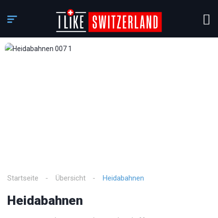
3
/
7
Startseite
Übersicht
Heidabahnen
Heidabahnen