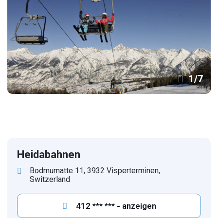
1
/
7
Heidabahnen
Bodmumatte 11, 3932 Visperterminen,
Switzerland
412 *** *** - anzeigen